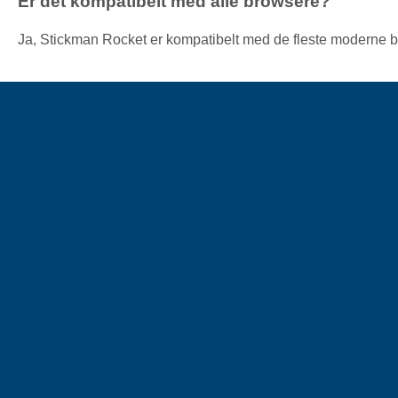
Er det kompatibelt med alle browsere?
Ja, Stickman Rocket er kompatibelt med de fleste moderne br