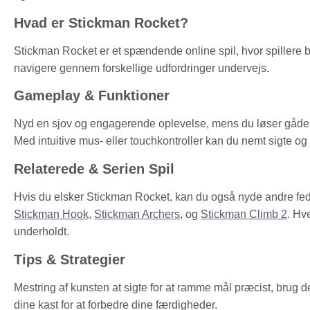
Hvad er Stickman Rocket?
Stickman Rocket er et spændende online spil, hvor spillere b
navigere gennem forskellige udfordringer undervejs.
Gameplay & Funktioner
Nyd en sjov og engagerende oplevelse, mens du løser gåder,
Med intuitive mus- eller touchkontroller kan du nemt sigte og
Relaterede & Serien Spil
Hvis du elsker Stickman Rocket, kan du også nyde andre fe
Stickman Hook
,
Stickman Archers
, og
Stickman Climb 2
. Hv
underholdt.
Tips & Strategier
Mestring af kunsten at sigte for at ramme mål præcist, brug d
dine kast for at forbedre dine færdigheder.