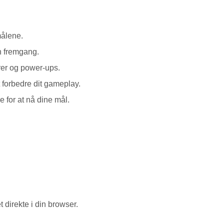
målene.
n fremgang.
rer og power-ups.
t forbedre dit gameplay.
e for at nå dine mål.
direkte i din browser.