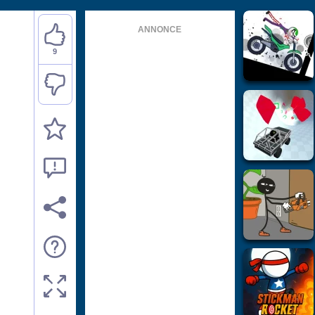
ANNONCE
9