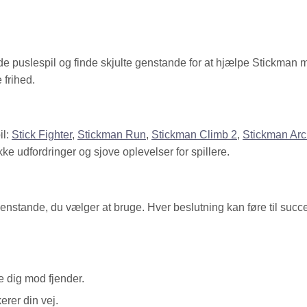
ede puslespil og finde skjulte genstande for at hjælpe Stickman 
 frihed.
il:
Stick Fighter
,
Stickman Run
,
Stickman Climb 2
,
Stickman Arc
ikke udfordringer og sjove oplevelser for spillere.
nstande, du vælger at bruge. Hver beslutning kan føre til succ
 dig mod fjender.
rer din vej.