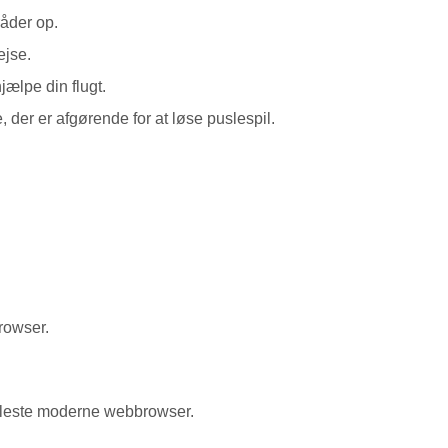
åder op.
ejse.
jælpe din flugt.
der er afgørende for at løse puslespil.
rowser.
e fleste moderne webbrowser.