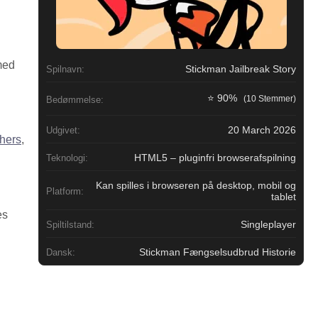
med
Stickman Jailbreak Story
Spilnavn:
⭐ 90%
(10 Stemmer)
Bedømmelse:
20 March 2026
Udgivet:
hers
,
HTML5 – pluginfri browserafspilning
Teknologi:
Kan spilles i browseren på desktop, mobil og
Platform:
tablet
es
Singleplayer
Spiltilstand:
Stickman Fængselsudbrud Historie
Dansk: