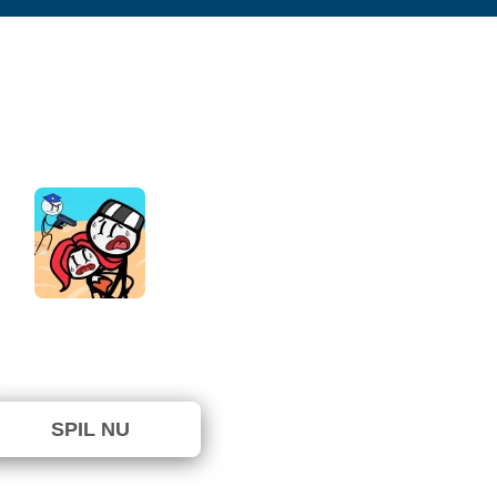
ckman Jailbreak Story
⭐ 90% (10 Stemmer)
SPIL NU