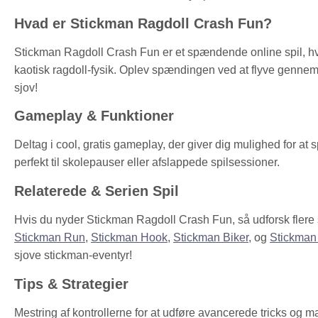
Hvad er Stickman Ragdoll Crash Fun?
Stickman Ragdoll Crash Fun er et spændende online spil, hvor
kaotisk ragdoll-fysik. Oplev spændingen ved at flyve gennem 
sjov!
Gameplay & Funktioner
Deltag i cool, gratis gameplay, der giver dig mulighed for at
perfekt til skolepauser eller afslappede spilsessioner.
Relaterede & Serien Spil
Hvis du nyder Stickman Ragdoll Crash Fun, så udforsk fler
Stickman Run
,
Stickman Hook
,
Stickman Biker
, og
Stickman
sjove stickman-eventyr!
Tips & Strategier
Mestring af kontrollerne for at udføre avancerede tricks og ma