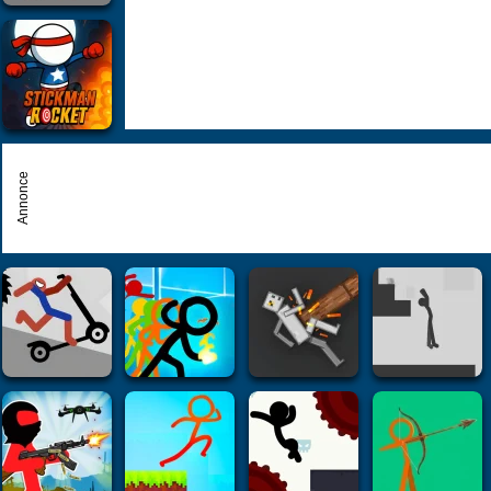
Annonce