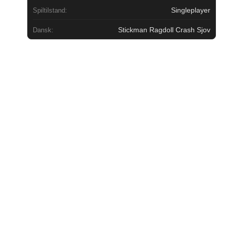
Singleplayer
Spiltilstand:
Stickman Ragdoll Crash Sjov
Dansk: