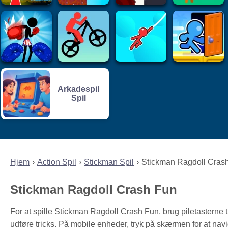
Arkadespil
Spil
Hjem
Action Spil
Stickman Spil
Stickman Ragdoll Cras
Stickman Ragdoll Crash Fun
For at spille Stickman Ragdoll Crash Fun, brug piletasterne t
udføre tricks. På mobile enheder, tryk på skærmen for at navi