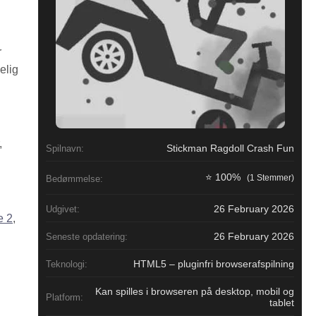
r
elig
,
Stickman Ragdoll Crash Fun
Spilnavn:
⭐ 100%
(1 Stemmer)
Bedømmelse:
26 February 2026
Udgivet:
e 2
,
26 February 2026
Seneste opdatering:
HTML5 – pluginfri browserafspilning
Teknologi:
Kan spilles i browseren på desktop, mobil og
Platform:
tablet