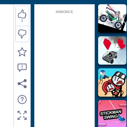
ANNONCE
1