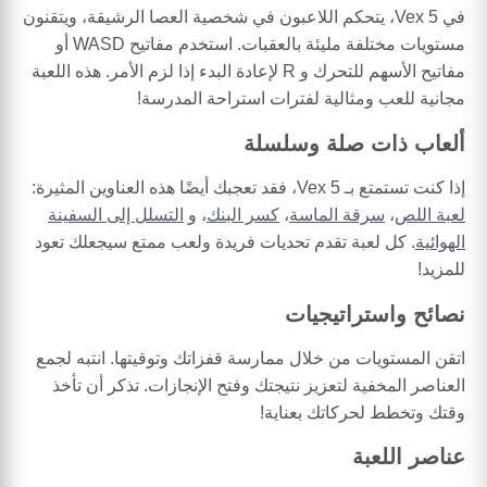
في Vex 5، يتحكم اللاعبون في شخصية العصا الرشيقة، ويتقنون
مستويات مختلفة مليئة بالعقبات. استخدم مفاتيح WASD أو
مفاتيح الأسهم للتحرك و R لإعادة البدء إذا لزم الأمر. هذه اللعبة
مجانية للعب ومثالية لفترات استراحة المدرسة!
ألعاب ذات صلة وسلسلة
إذا كنت تستمتع بـ Vex 5، فقد تعجبك أيضًا هذه العناوين المثيرة:
لعبة اللص
،
سرقة الماسة
،
كسر البنك
، و
التسلل إلى السفينة
الهوائية
. كل لعبة تقدم تحديات فريدة ولعب ممتع سيجعلك تعود
للمزيد!
نصائح واستراتيجيات
اتقن المستويات من خلال ممارسة قفزاتك وتوقيتها. انتبه لجمع
العناصر المخفية لتعزيز نتيجتك وفتح الإنجازات. تذكر أن تأخذ
وقتك وتخطط لحركاتك بعناية!
عناصر اللعبة