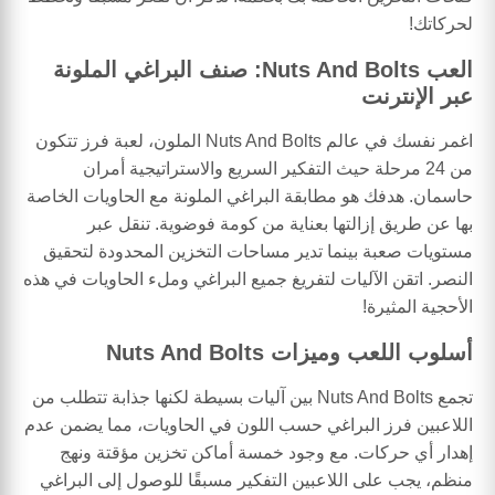
لحركاتك!
العب Nuts And Bolts: صنف البراغي الملونة
عبر الإنترنت
اغمر نفسك في عالم Nuts And Bolts الملون، لعبة فرز تتكون
من 24 مرحلة حيث التفكير السريع والاستراتيجية أمران
حاسمان. هدفك هو مطابقة البراغي الملونة مع الحاويات الخاصة
بها عن طريق إزالتها بعناية من كومة فوضوية. تنقل عبر
مستويات صعبة بينما تدير مساحات التخزين المحدودة لتحقيق
النصر. اتقن الآليات لتفريغ جميع البراغي وملء الحاويات في هذه
الأحجية المثيرة!
أسلوب اللعب وميزات Nuts And Bolts
تجمع Nuts And Bolts بين آليات بسيطة لكنها جذابة تتطلب من
اللاعبين فرز البراغي حسب اللون في الحاويات، مما يضمن عدم
إهدار أي حركات. مع وجود خمسة أماكن تخزين مؤقتة ونهج
منظم، يجب على اللاعبين التفكير مسبقًا للوصول إلى البراغي