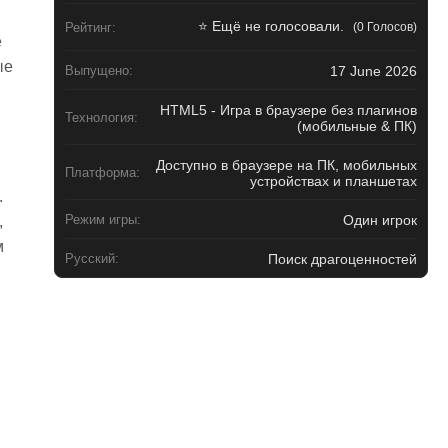
⭐ Ещё не голосовали.
(0 Голосов)
Рейтинг:
е
ые
17 June 2026
Выпущено:
HTML5 - Игра в браузере без плагинов
Технология:
(мобильные & ПК)
Доступно в браузере на ПК, мобильных
Платформа:
устройствах и планшетах
.
Один игрок
Режим игры:
,
м
Поиск драгоценностей
Русский: