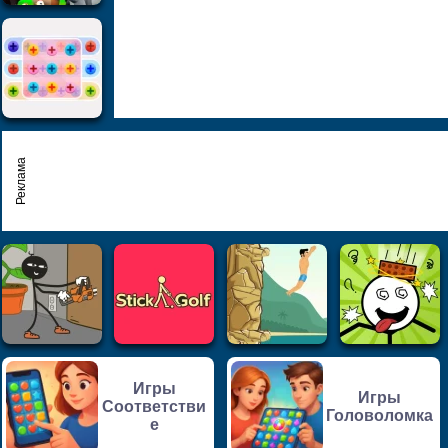
Реклама
Игры
Игры
Соответстви
Головоломка
е