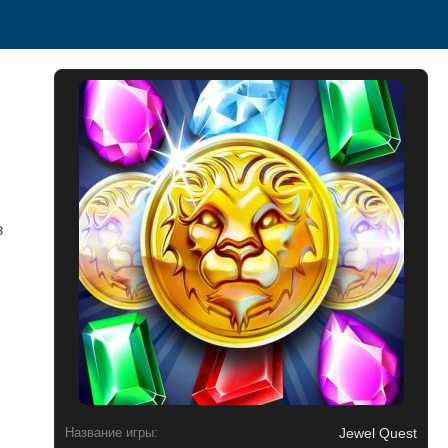
з
Jewel Quest
Название игры: