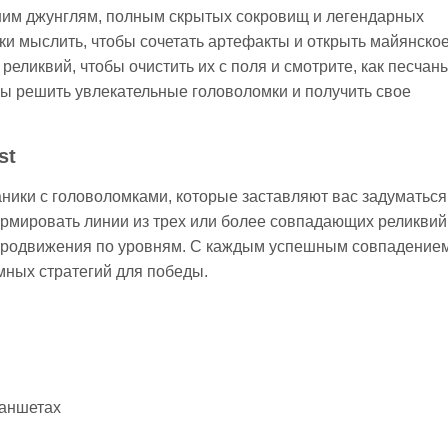
ним джунглям, полным скрытых сокровищ и легендарных
ски мыслить, чтобы сочетать артефакты и открыть майянско
реликвий, чтобы очистить их с поля и смотрите, как песчан
ы решить увлекательные головоломки и получить свое
st
ники с головоломками, которые заставляют вас задуматься
рмировать линии из трех или более совпадающих реликвий
продвижения по уровням. С каждым успешным совпадение
мных стратегий для победы.
ланшетах