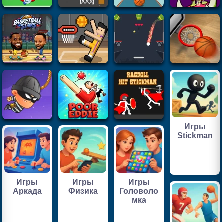
Игры
Stickman
Игры
Игры
Игры
Аркада
Физика
Головоло
мка