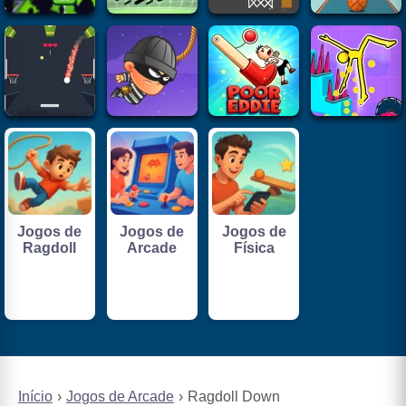
Jogos de
Jogos de
Jogos de
Ragdoll
Arcade
Física
Início
Jogos de Arcade
Ragdoll Down