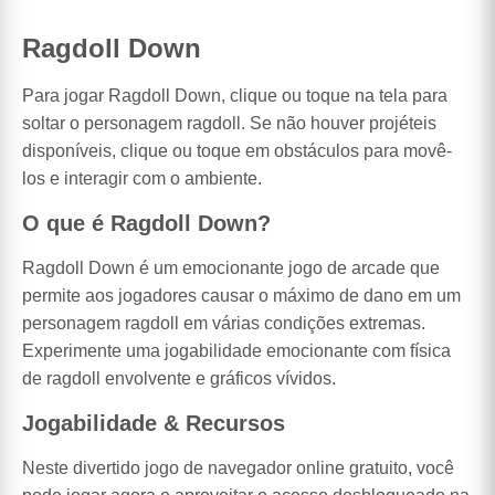
Ragdoll Down
Para jogar Ragdoll Down, clique ou toque na tela para
soltar o personagem ragdoll. Se não houver projéteis
disponíveis, clique ou toque em obstáculos para movê-
los e interagir com o ambiente.
O que é Ragdoll Down?
Ragdoll Down é um emocionante jogo de arcade que
permite aos jogadores causar o máximo de dano em um
personagem ragdoll em várias condições extremas.
Experimente uma jogabilidade emocionante com física
de ragdoll envolvente e gráficos vívidos.
Jogabilidade & Recursos
Neste divertido jogo de navegador online gratuito, você