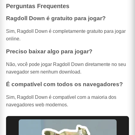
Perguntas Frequentes
Ragdoll Down é gratuito para jogar?
Sim, Ragdoll Down é completamente gratuito para jogar
online.
Preciso baixar algo para jogar?
Não, você pode jogar Ragdoll Down diretamente no seu
navegador sem nenhum download.
É compatível com todos os navegadores?
Sim, Ragdoll Down é compatível com a maioria dos
navegadores web modernos.