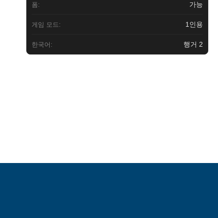
가능
폼:
1인용
게임 모드:
행거 2
한국어: