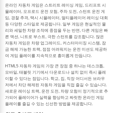
온라인 자동차 게임은 스트리트 레이싱 게임, 드리프트 시
뮬레이터, 오프로드 운전 모험, 주차 도전, 스턴트 운전 게
임, 경찰 추격, 택시 시뮬레이터, 멀티플레이어 레이싱 대회
등 다양한 스타일로 제공됩니다. 일부 게임은 현실적인 물
리와 세밀한 차량 조작에 중점을 두는 반면, 다른 게임은 빠
른 액션, 니트로 부스트, 극한 스턴트를 강조합니다. 많은
자동차 게임은 차량 업그레이드, 커스터마이징 시스템, 잠
금 해제 가능한 트랙, 점점 어려워지는 운전 미션도 제공하
여 게임 플레이를 지속적으로 흥미롭게 만듭니다.
HTML5 자동차 게임의 가장 큰 장점 중 하나는 데스크톱,
모바일, 태블릿 기기에서 다운로드나 설치 없이 즉시 플레
이할 수 있다는 점입니다. 학교, 집, 직장 어디서든 브라우
저에서 차단 해제된 자동차 게임을 직접 즐길 수 있습니다.
새로운 레이싱 트랙, 운전 도전, 차량 모험이 정기적으로 추
가되어 플레이어가 실력을 향상하고 짜릿한 온라인 게임
플레이를 즐길 수 있는 신선한 방법을 제공합니다.