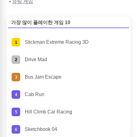
슈팅 게임
가장 많이 플레이한 게임 10
Stickman Extreme Racing 3D
Drive Mad
Bus Jam Escape
Cab Run
Hill Climb Car Racing
Sketchbook 04