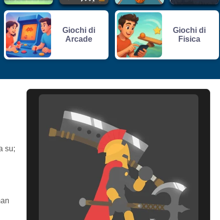
Giochi di
Giochi di
Arcade
Fisica
a su;
man