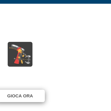
Ragdoll Hit
⭐ 100% (14 Voti)
GIOCA ORA