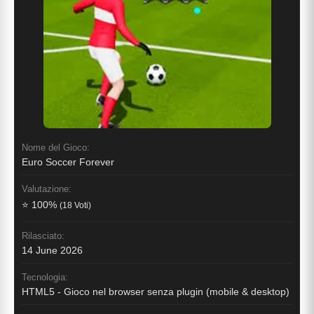
Nome del Gioco:
Euro Soccer Forever
Valutazione:
⭐ 100%
(18 Voti)
Rilasciato:
14 June 2026
Tecnologia:
HTML5 - Gioco nel browser senza plugin (mobile & desktop)