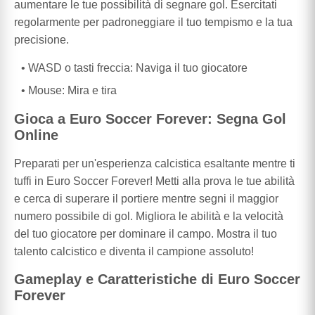
aumentare le tue possibilità di segnare gol. Esercitati
regolarmente per padroneggiare il tuo tempismo e la tua
precisione.
WASD o tasti freccia: Naviga il tuo giocatore
Mouse: Mira e tira
Gioca a Euro Soccer Forever: Segna Gol
Online
Preparati per un'esperienza calcistica esaltante mentre ti
tuffi in Euro Soccer Forever! Metti alla prova le tue abilità
e cerca di superare il portiere mentre segni il maggior
numero possibile di gol. Migliora le abilità e la velocità
del tuo giocatore per dominare il campo. Mostra il tuo
talento calcistico e diventa il campione assoluto!
Gameplay e Caratteristiche di Euro Soccer
Forever