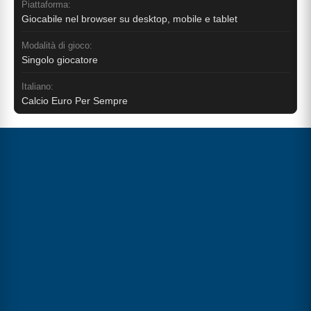
Piattaforma:
Giocabile nel browser su desktop, mobile e tablet
Modalità di gioco:
Singolo giocatore
Italiano:
Calcio Euro Per Sempre