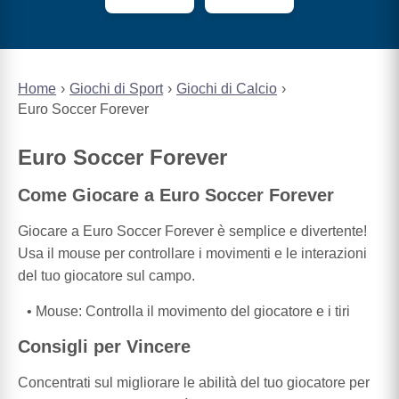
Home
Giochi di Sport
Giochi di Calcio
Euro Soccer Forever
Euro Soccer Forever
Come Giocare a Euro Soccer Forever
Giocare a Euro Soccer Forever è semplice e divertente!
Usa il mouse per controllare i movimenti e le interazioni
del tuo giocatore sul campo.
Mouse: Controlla il movimento del giocatore e i tiri
Consigli per Vincere
Concentrati sul migliorare le abilità del tuo giocatore per