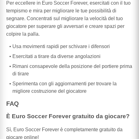
Per eccellere in Euro Soccer Forever, esercitati con il tuo
tempismo e mira per migliorare le tue possibilità di
segnare. Concentrati sul migliorare la velocità del tuo
giocatore per superare gli avversari e creare spazi per
colpire la palla.
Usa movimenti rapidi per schivare i difensori
Esercitati a tirare da diverse angolazioni
Rimani consapevole della posizione del portiere prima
di tirare
Sperimenta con gli aggiornamenti per trovare la
migliore costruzione del giocatore
FAQ
È Euro Soccer Forever gratuito da giocare?
Sì, Euro Soccer Forever è completamente gratuito da
giocare online!