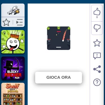
0
Drop Dunks
⭐ Non ancora votato. (0 Voti)
GIOCA ORA