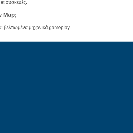
let συσκευές.
w Map;
και βελτιωμένα μηχανικά gameplay.