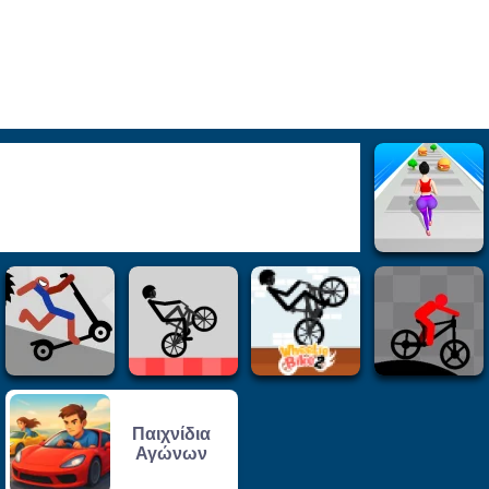
Παιχνίδια
Αγώνων