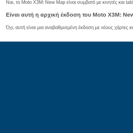
Ναι, το Moto X3M: New Map είναι συμβατό με κινητές και tab
Είναι αυτή η αρχική έκδοση του Moto X3M: Ne
Όχι, αυτή είναι μια αναβαθμισμένη έκδοση με νέους χάρτες 