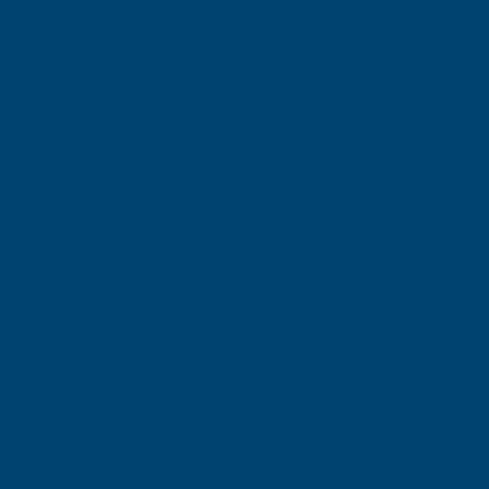
ΕΤΑΙΡΕΊΑ