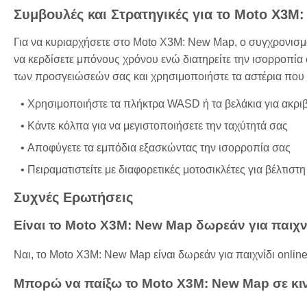
Συμβουλές και Στρατηγικές για το Moto X3M
Για να κυριαρχήσετε στο Moto X3M: New Map, ο συγχρονισμός 
να κερδίσετε μπόνους χρόνου ενώ διατηρείτε την ισορροπία
των προσγειώσεών σας και χρησιμοποιήστε τα αστέρια που κ
Χρησιμοποιήστε τα πλήκτρα WASD ή τα βελάκια για ακριβ
Κάντε κόλπα για να μεγιστοποιήσετε την ταχύτητά σας
Αποφύγετε τα εμπόδια εξασκώντας την ισορροπία σας
Πειραματιστείτε με διαφορετικές μοτοσικλέτες για βέλτισ
Συχνές Ερωτήσεις
Είναι το Moto X3M: New Map δωρεάν για παιχνί
Ναι, το Moto X3M: New Map είναι δωρεάν για παιχνίδι onlin
Μπορώ να παίξω το Moto X3M: New Map σε κινη