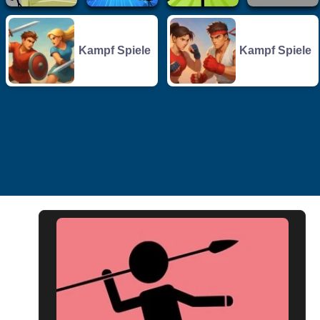
Kampf Spiele
Kampf Spiele