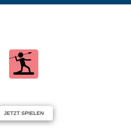
he Spear Stickman
h nicht bewertet. (0 Stimmen)
JETZT SPIELEN