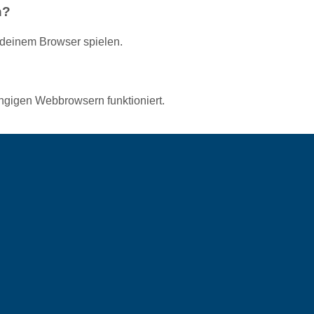
n?
n deinem Browser spielen.
ängigen Webbrowsern funktioniert.