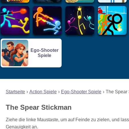
Ego-Shooter
Spiele
Startseite
Action Spiele
Ego-Shooter Spiele
The Spear 
The Spear Stickman
Ziehe die linke Maustaste, um auf Feinde zu zielen, und las
Genauigkeit an.