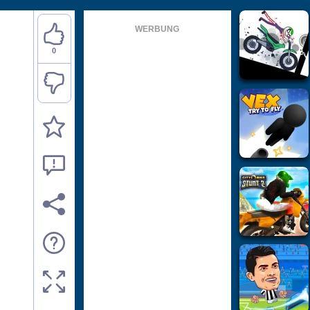
WERBUNG
0