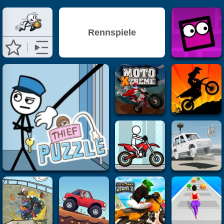
Rennspiele