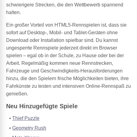
schwierigere Strecken, die den Wettbewerb spannend
halten.
Ein großer Vorteil von HTML5-Rennspielen ist, dass sie
sofort auf Desktop-, Mobil- und Tablet-Geräten ohne
Download oder Installation spielbar sind. Du kannst
ungesperrte Rennspiele jederzeit direkt im Browser
spielen – egal ob in der Schule, zu Hause oder bei der
Arbeit. Regelmäßig kommen neue Rennstrecken,
Fahrzeuge und Geschwindigkeits-Herausforderungen
hinzu, die den Spielern frische Möglichkeiten bieten, ihre
Fahrkünste zu testen und intensiven Online-Rennspaß zu
genießen.
Neu Hinzugefügte Spiele
Thief Puzzle
Geometry Rush