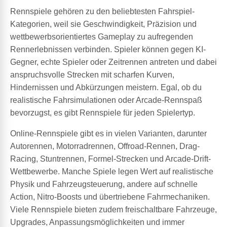
Rennspiele gehören zu den beliebtesten Fahrspiel-
Kategorien, weil sie Geschwindigkeit, Präzision und
wettbewerbsorientiertes Gameplay zu aufregenden
Rennerlebnissen verbinden. Spieler können gegen KI-
Gegner, echte Spieler oder Zeitrennen antreten und dabei
anspruchsvolle Strecken mit scharfen Kurven,
Hindernissen und Abkürzungen meistern. Egal, ob du
realistische Fahrsimulationen oder Arcade-Rennspaß
bevorzugst, es gibt Rennspiele für jeden Spielertyp.
Online-Rennspiele gibt es in vielen Varianten, darunter
Autorennen, Motorradrennen, Offroad-Rennen, Drag-
Racing, Stuntrennen, Formel-Strecken und Arcade-Drift-
Wettbewerbe. Manche Spiele legen Wert auf realistische
Physik und Fahrzeugsteuerung, andere auf schnelle
Action, Nitro-Boosts und übertriebene Fahrmechaniken.
Viele Rennspiele bieten zudem freischaltbare Fahrzeuge,
Upgrades, Anpassungsmöglichkeiten und immer