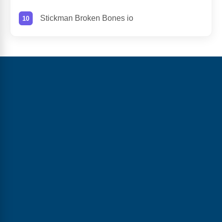
Stickman Broken Bones io