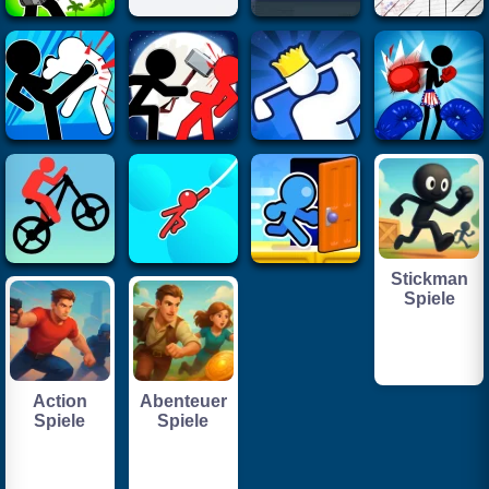
Stickman
Spiele
Action
Abenteuer
Spiele
Spiele