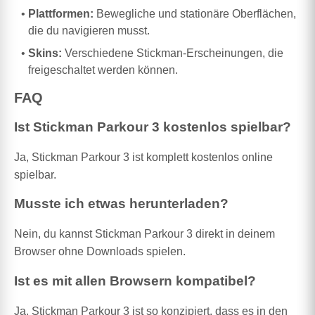
Plattformen:
Bewegliche und stationäre Oberflächen,
die du navigieren musst.
Skins:
Verschiedene Stickman-Erscheinungen, die
freigeschaltet werden können.
FAQ
Ist Stickman Parkour 3 kostenlos spielbar?
Ja, Stickman Parkour 3 ist komplett kostenlos online
spielbar.
Musste ich etwas herunterladen?
Nein, du kannst Stickman Parkour 3 direkt in deinem
Browser ohne Downloads spielen.
Ist es mit allen Browsern kompatibel?
Ja, Stickman Parkour 3 ist so konzipiert, dass es in den