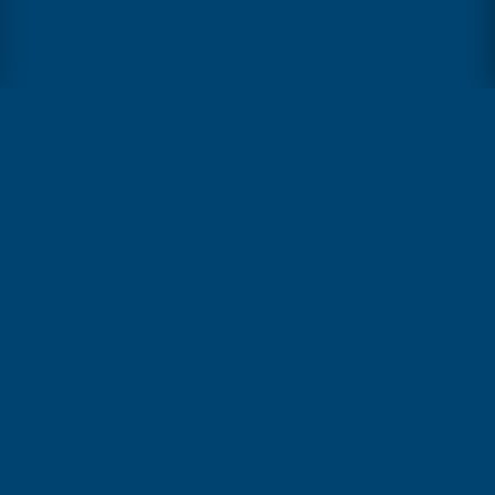
UNTERNEHMEN
Über uns
Kontakt
Hilfe & FAQ
Altersrichtlinie