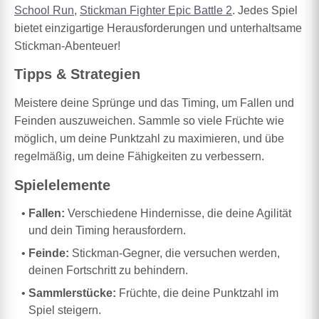
School Run
,
Stickman Fighter Epic Battle 2
. Jedes Spiel
bietet einzigartige Herausforderungen und unterhaltsame
Stickman-Abenteuer!
Tipps & Strategien
Meistere deine Sprünge und das Timing, um Fallen und
Feinden auszuweichen. Sammle so viele Früchte wie
möglich, um deine Punktzahl zu maximieren, und übe
regelmäßig, um deine Fähigkeiten zu verbessern.
Spielelemente
Fallen:
Verschiedene Hindernisse, die deine Agilität
und dein Timing herausfordern.
Feinde:
Stickman-Gegner, die versuchen werden,
deinen Fortschritt zu behindern.
Sammlerstücke:
Früchte, die deine Punktzahl im
Spiel steigern.