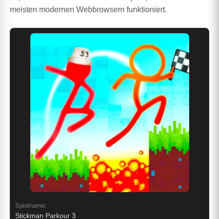
meisten modernen Webbrowsern funktioniert.
Spielname:
Stickman Parkour 3