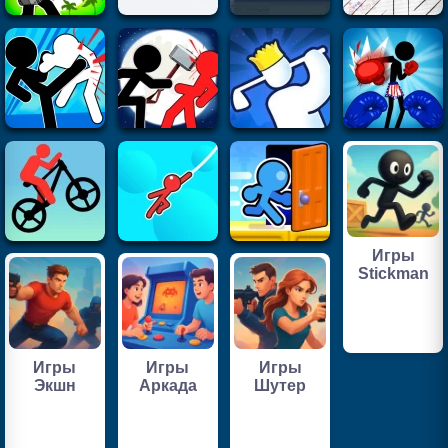
Игры
Stickman
Игры
Игры
Игры
Экшн
Аркада
Шутер