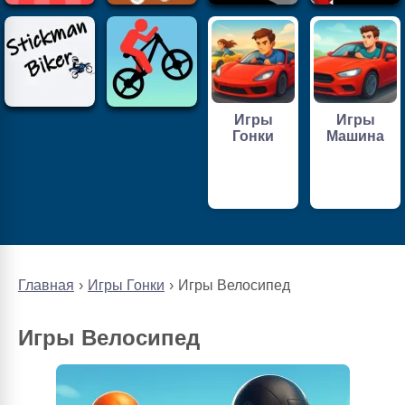
Игры
Игры
Гонки
Машина
Главная
Игры Гонки
Игры Велосипед
Игры Велосипед