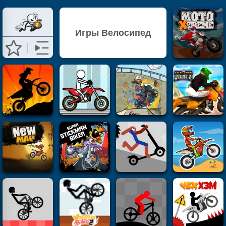
Игры Велосипед