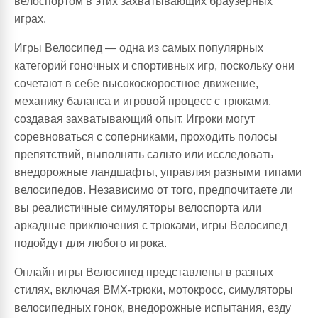
велоспортом в этих захватывающих браузерных
играх.
Игры Велосипед — одна из самых популярных
категорий гоночных и спортивных игр, поскольку они
сочетают в себе высокоскоростное движение,
механику баланса и игровой процесс с трюками,
создавая захватывающий опыт. Игроки могут
соревноваться с соперниками, проходить полосы
препятствий, выполнять сальто или исследовать
внедорожные ландшафты, управляя разными типами
велосипедов. Независимо от того, предпочитаете ли
вы реалистичные симуляторы велоспорта или
аркадные приключения с трюками, игры Велосипед
подойдут для любого игрока.
Онлайн игры Велосипед представлены в разных
стилях, включая BMX-трюки, мотокросс, симуляторы
велосипедных гонок, внедорожные испытания, езду