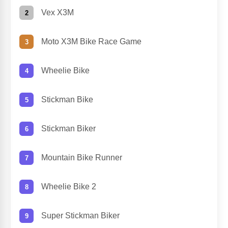
Vex X3M
Moto X3M Bike Race Game
Wheelie Bike
Stickman Bike
Stickman Biker
Mountain Bike Runner
Wheelie Bike 2
Super Stickman Biker