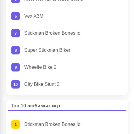
Vex X3M
Stickman Broken Bones io
Super Stickman Biker
Wheelie Bike 2
City Bike Stunt 2
Топ 10 любимых игр
Stickman Broken Bones io