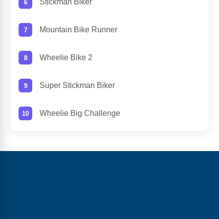
Stickman Biker
Mountain Bike Runner
Wheelie Bike 2
Super Stickman Biker
Wheelie Big Challenge