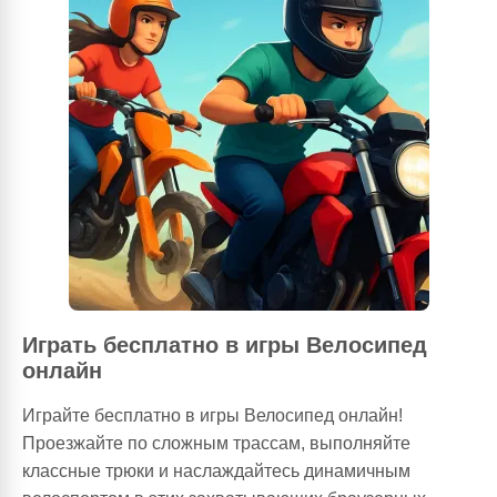
Играть бесплатно в игры Велосипед
онлайн
Играйте бесплатно в игры Велосипед онлайн!
Проезжайте по сложным трассам, выполняйте
классные трюки и наслаждайтесь динамичным