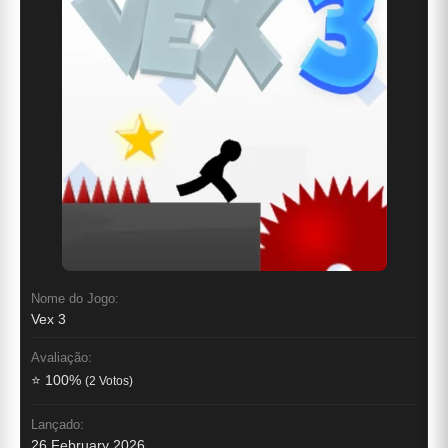
Nome do Jogo:
Vex 3
Avaliação:
⭐ 100%
(2 Votos)
Lançado:
26 February 2026