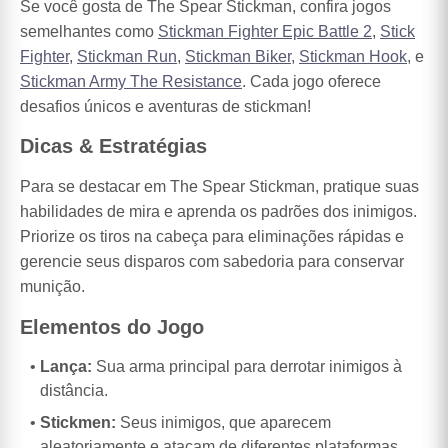
Se você gosta de The Spear Stickman, confira jogos
semelhantes como
Stickman Fighter Epic Battle 2
,
Stick
Fighter
,
Stickman Run
,
Stickman Biker
,
Stickman Hook
, e
Stickman Army The Resistance
. Cada jogo oferece
desafios únicos e aventuras de stickman!
Dicas & Estratégias
Para se destacar em The Spear Stickman, pratique suas
habilidades de mira e aprenda os padrões dos inimigos.
Priorize os tiros na cabeça para eliminações rápidas e
gerencie seus disparos com sabedoria para conservar
munição.
Elementos do Jogo
Lança:
Sua arma principal para derrotar inimigos à
distância.
Stickmen:
Seus inimigos, que aparecem
aleatoriamente e atacam de diferentes plataformas.