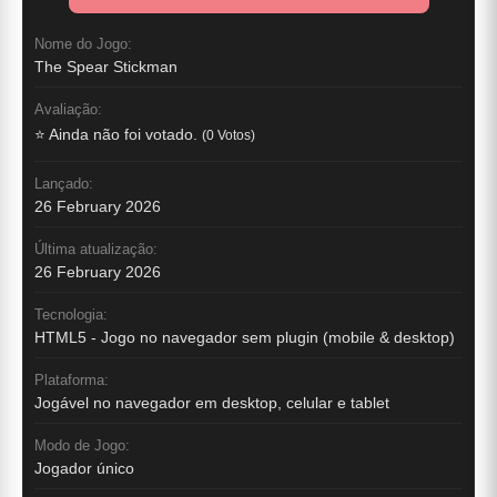
Nome do Jogo:
The Spear Stickman
Avaliação:
⭐ Ainda não foi votado.
(0 Votos)
Lançado:
26 February 2026
Última atualização:
26 February 2026
Tecnologia:
HTML5 - Jogo no navegador sem plugin (mobile & desktop)
Plataforma:
Jogável no navegador em desktop, celular e tablet
Modo de Jogo:
Jogador único