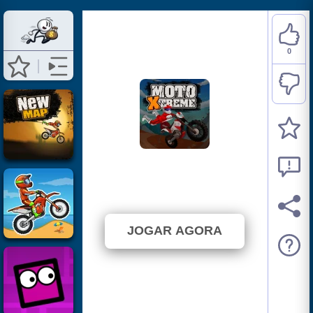
0
Moto Xtreme
⭐ Ainda não foi votado. (0 Votos)
JOGAR AGORA